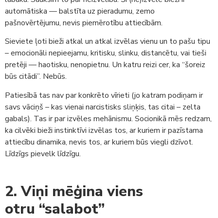
automātiska — balstīta uz pieradumu, zemo
pašnovērtējumu, nevis piemērotību attiecībām.
Sieviete ļoti bieži atkal un atkal izvēlas vienu un to pašu tipu
– emocionāli nepieejamu, kritisku, slinku, distancētu, vai tieši
pretēji — haotisku, nenopietnu. Un katru reizi cer, ka “šoreiz
būs citādi”. Nebūs.
Patiesībā tas nav par konkrēto vīrieti (jo katram podiņam ir
savs vāciņš – kas vienai narcistisks sliņķis, tas citai – zelta
gabals). Tas ir par izvēles mehānismu. Socionikā mēs redzam,
ka cilvēki bieži instinktīvi izvēlas tos, ar kuriem ir pazīstama
attiecību dinamika, nevis tos, ar kuriem būs viegli dzīvot.
Līdzīgs pievelk līdzīgu.
2. Viņi mēģina viens
otru “salabot”