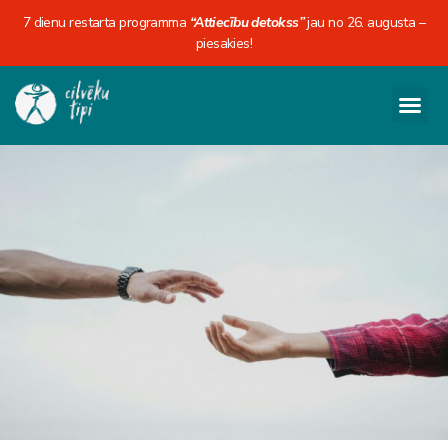
7 dienu restarta programma
“Attiecību detokss”
jau no 26. augusta –
piesakies!