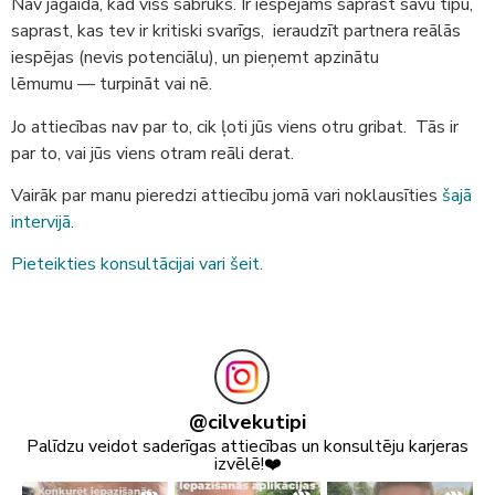
Nav jāgaida, kad viss sabruks. Ir iespējams saprast savu tipu,
saprast, kas tev ir kritiski svarīgs, ieraudzīt partnera reālās
iespējas (nevis potenciālu), un pieņemt apzinātu
lēmumu — turpināt vai nē.
Jo attiecības nav par to, cik ļoti jūs viens otru gribat. Tās ir
par to, vai jūs viens otram reāli derat.
Vairāk par manu pieredzi attiecību jomā vari noklausīties
šajā
intervijā.
Pieteikties konsultācijai vari šeit.
@
cilvekutipi
Palīdzu veidot saderīgas attiecības un konsultēju karjeras
izvēlē!❤️