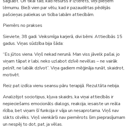
saglābt. Un tikai tad, kad resurss ir iztērēts, viņi pieņem
lēmumu. Bieži vien par vēlu, kad ir pazaudētas pēdējās
pašcieņas paliekas un ticība labām attiecībām.
Piemērs no prakses
Sieviete, 38 gadi. Veiksmīga karjerā, divi bērni. Attiecībās 15
gadus. Viņas sūdzība bija šāda:
“Es jūtos viena. Viņš nekad nerunā. Man viss jāvelk pašai, jo
viņam tāpat ir labi, neko uzlabot dzīvē nevēlas – ne vairāk
pelnīt, ne labāk dzīvot”. Viņa gadiem mēģināja runāt, skaidrot,
motivēt.
Reiz pat izdīca vienu seansu pāru terapijā. Rezultāta nebija.
Analizējot sociotipus, kļuva skaidrs, ka viņai attiecībās ir
nepieciešams emocionāls dialogs, reakcija, iesaiste un reāla
rīcība, bet viņam šī funkcija ir vāja un nesaprotama. Viņš nav
slikts cilvēks. Viņš vienkārši nav piemērots šim pieprasījumam
un nespēj to dot, pat, ja vēlas.