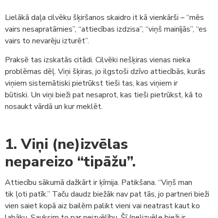
Lielākā daļa cilvēku šķiršanos skaidro it kā vienkārši – “mēs
vairs nesapratāmies”, “attiecības izdzisa”, “viņš mainījās”, “es
vairs to nevarēju izturēt”.
Praksē tas izskatās citādi. Cilvēki nešķiras vienas nieka
problēmas dēļ. Viņi šķiras, jo ilgstoši dzīvo attiecībās, kurās
viņiem sistemātiski pietrūkst tieši tas, kas viņiem ir
būtiski. Un viņi bieži pat nesaprot, kas tieši pietrūkst, kā to
nosaukt vārdā un kur meklēt.
1. Viņi (ne)izvēlas
nepareizo “tipāžu”.
Attiecību sākumā dažkārt ir ķīmija. Patikšana. “Viņš man
tik ļoti patīk.” Taču daudz biežāk nav pat tās, jo partneri bieži
vien saiet kopā aiz bailēm palikt vieni vai neatrast kaut ko
labāku. Sauksim to par neizvēlību. Šī (ne)izvēle bieži ir