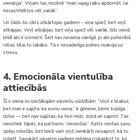
vienalga”. Viņam tas nozīmē “man vajag laiku apdomāt, lai
nesastrīdētos vēl vairāk”.
Un šāds šis cikls atkārtojas gadiem – viņa spiež, bet viņš
atkāpjas. Viņš atkāpjas, bet viņa spiež vēl vairāk, līdz vienā
brīdī abi ir izsmelti. Šeit nav neviena vainīgā, jo abi patiesībā
vēlas tikai to labāko. Tā ir nesaderīga psihes reakcija uz
stresu.
4. Emocionāla vientulība
attiecībās
Šī ir viena no biežākajām sieviešu sūdzībām. “Viņš ir blakus,
bet man ir sajūta, ka esmu viena.” Ir ģimene, bērni, kopīga
dzīve — bet nav sajūtas, ka tevi redz, dzird un saprot. Tas
nenotiek tāpēc, ka partneris “necenšas”. Katrs cenšas savu
spēju robežās, bet bieži vien viņš vienkārši nesaprot, kā to
izdarīt. Savukārt sieviete gadiem mēģina izskaidrot to, ko