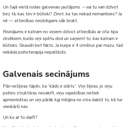
Un šajā vietā rodas galvenais jautājums – vai tu vari dzīvot
bez tā, kas tev ir būtiski? Zinot, ka tas nekad nemainīsies? Ja
nē — attiecības neizbēgami sāk brukt.
Risinājums ir katram no viņiem dzīvot attiecībās ar cita tipa
cilvēkiem, kurās viņi spētu dod un saņemt to, kas katram ir
būtisks. Skaudri bet fakts. Ja kurpe ir 4 izmērus par mazu, tad
nekāda psihoterapija nepalīdzēs.
Galvenais secinājums
Pāri nešķiras tāpēc, ka “kāds ir slikts”. Viņi šķiras, jo viņu
psihes struktūras nesakrīt, viņu vajadzības netiek
apmierinātas un viņi pārāk ilgi mēģina no otra dabūt to, kā tur
vienkārši nav.
Un ko ar to darīt?