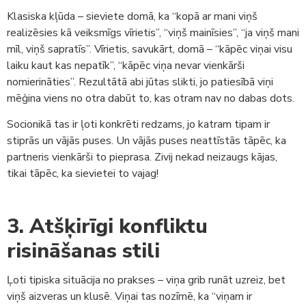
Klasiska kļūda – sieviete domā, ka “kopā ar mani viņš
realizēsies kā veiksmīgs vīrietis”, “viņš mainīsies”, “ja viņš mani
mīl, viņš sapratīs”. Vīrietis, savukārt, domā – “kāpēc viņai visu
laiku kaut kas nepatīk”, “kāpēc viņa nevar vienkārši
nomierināties”. Rezultātā abi jūtas slikti, jo patiesībā viņi
mēģina viens no otra dabūt to, kas otram nav no dabas dots.
Socionikā tas ir ļoti konkrēti redzams, jo katram tipam ir
stiprās un vājās puses. Un vājās puses neattīstās tāpēc, ka
partneris vienkārši to pieprasa. Zivij nekad neizaugs kājas,
tikai tāpēc, ka sievietei to vajag!
3. Atšķirīgi konfliktu
risināšanas stili
Ļoti tipiska situācija no prakses – viņa grib runāt uzreiz, bet
viņš aizveras un klusē. Viņai tas nozīmē, ka “viņam ir