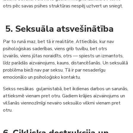
otrs pēc savas psihes struktūras nespēj uztvert un sniegt.
5. Seksuāla atsvešinātība
Par to runā maz, bet tā ir realitāte. Attiecībās, kur nav
psiholoģiskas saderības, viens grib tuvību, bet otrs
izvairās, viens jūtas noraidīts, otrs — spiests un izmantots,
līdz parādās aizvainojums, kauns, distancēšanās. Un seksuālā
problēma bieži nav par seksu. Tā ir par nesaderīgu
emocionālo un psiholoģisko kontaktu.
Sekss nesākas guļamistabā, bet ikdienas darbos un sarunās,
attieksmē vienam pret otru. Gadiem krājies aizvainojums un
vilšanās viennozīmīgi nevairo seksuālo vilkmi vienam pret
otru.