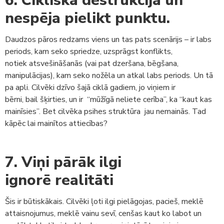
6. Cikliska destrukcija un
nespēja pielikt punktu.
Daudzos pāros redzams viens un tas pats scenārijs – ir labs
periods, kam seko spriedze, uzsprāgst konflikts,
notiek atsvešināšanās (vai pat dzeršana, bēgšana,
manipulācijas), kam seko nožēla un atkal labs periods. Un tā
pa apli. Cilvēki dzīvo šajā ciklā gadiem, jo viņiem ir
bērni, bail šķirties, un ir “mūžīgā neliete cerība”, ka “kaut kas
mainīsies”. Bet cilvēka psihes struktūra jau nemainās. Tad
kāpēc lai mainītos attiecības?
7. Viņi pārāk ilgi
ignorē realitāti
Šis ir būtiskākais. Cilvēki ļoti ilgi pielāgojas, pacieš, meklē
attaisnojumus, meklē vainu sevī, cenšas kaut ko labot un