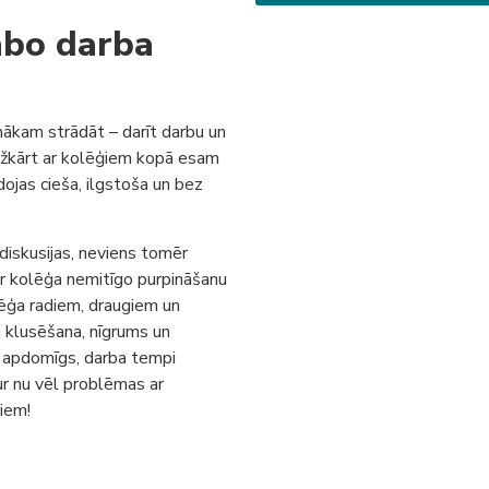
abo darba
ākam strādāt – darīt darbu un
dažkārt ar kolēģiem kopā esam
ojas cieša, ilgstoša un bez
 diskusijas, neviens tomēr
par kolēģa nemitīgo purpināšanu
lēģa radiem, draugiem un
a klusēšana, nīgrums un
un apdomīgs, darba tempi
ur nu vēl problēmas ar
iem!