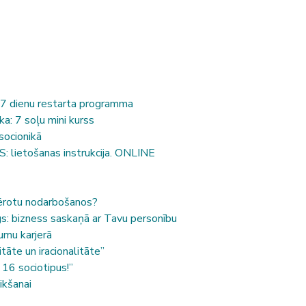
 7 dienu restarta programma
ka: 7 soļu mini kurss
socionikā
 lietošanas instrukcija. ONLINE
mērotu nodarbošanos?
s: bizness saskaņā ar Tavu personību
jumu karjerā
tāte un iracionalitāte”
 16 sociotipus!”
ikšanai