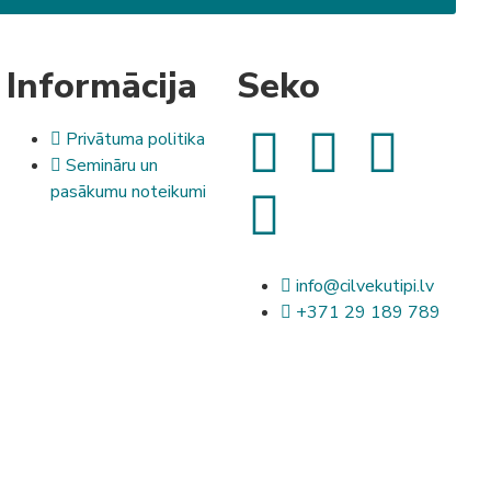
Informācija
Seko
Privātuma politika
Semināru un
pasākumu noteikumi
info@cilvekutipi.lv
+371 29 189 789