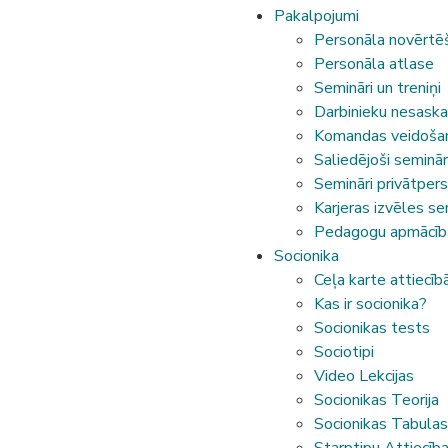
Pakalpojumi
Personāla novērtē
Personāla atlase
Semināri un treniņi
Darbinieku nesaskaņ
Komandas veidoša
Saliedējoši seminār
Semināri privātper
Karjeras izvēles se
Pedagogu apmācība
Socionika
Ceļa karte attiecī
Kas ir socionika?
Socionikas tests
Sociotipi
Video Lekcijas
Socionikas Teorija
Socionikas Tabulas