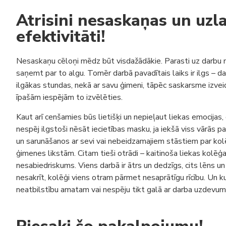
Atrisini nesaskaņas un uzl
efektivitāti!
Nesaskaņu cēloņi mēdz būt visdažādākie. Parasti uz darbu n
saņemt par to algu. Tomēr darbā pavadītais laiks ir ilgs – 
ilgākas stundas, nekā ar savu ģimeni, tāpēc saskarsme izveid
īpašām iespējām to izvēlēties.
Kaut arī cenšamies būs lietišķi un nepieļaut liekas emocijas,
nespēj ilgstoši nēsāt iecietības masku, ja iekšā viss vārās 
un sarunāšanos ar sevi vai nebeidzamajiem stāstiem par ko
ģimenes likstām. Citam tieši otrādi – kaitinoša liekas kolēģ
nesabiedriskums. Viens darbā ir ātrs un dedzīgs, cits lēns 
nesakrīt, kolēģi viens otram pārmet nesaprātīgu rīcību. Un k
neatbilstību amatam vai nespēju tikt galā ar darba uzdevum