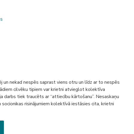
as
kaņu risinājumi
pēj un nekad nespēs saprast viens otru un līdz ar to nespēs
diem cilvēku tipiem var krietni atvieglot kolektīva
ja darbs tiek traucēts ar “attiecību kārtošanu”. Nesaskaņu
socionikas risinājumiem kolektīvā iestāsies cita, krietni