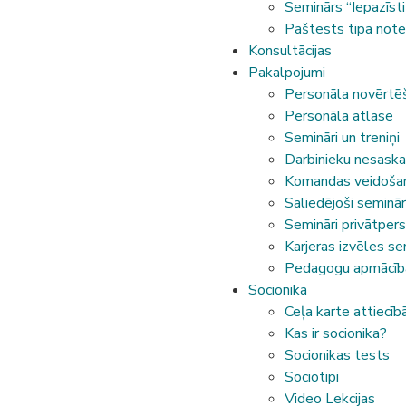
Seminārs “Iepazīsti
Paštests tipa note
Konsultācijas
Pakalpojumi
Personāla novērtē
Personāla atlase
Semināri un treniņi
Darbinieku nesaskaņ
Komandas veidoša
Saliedējoši seminār
Semināri privātper
Karjeras izvēles se
Pedagogu apmācība
Socionika
Ceļa karte attiecī
Kas ir socionika?
Socionikas tests
Sociotipi
Video Lekcijas