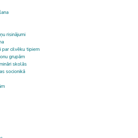
šana
u risinājumi
na
i par cilvēku tipiem
sonu grupām
mināri skolās
s socionikā
bām