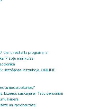
as
 7 dienu restarta programma
ka: 7 soļu mini kurss
socionikā
 lietošanas instrukcija. ONLINE
mērotu nodarbošanos?
s: bizness saskaņā ar Tavu personību
jumu karjerā
tāte un iracionalitāte”