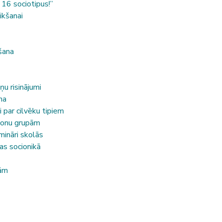
 16 sociotipus!”
ikšanai
šana
u risinājumi
na
i par cilvēku tipiem
sonu grupām
mināri skolās
s socionikā
bām