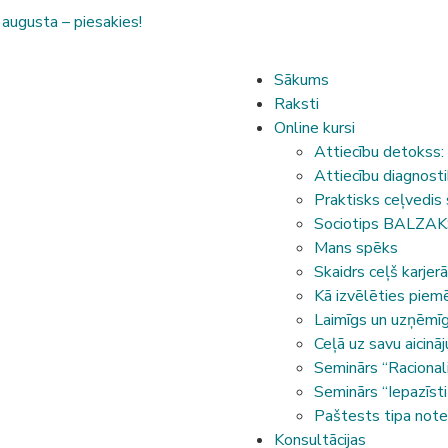
 augusta – piesakies!
Sākums
Raksti
Online kursi
Attiecību detokss:
Attiecību diagnosti
Praktisks ceļvedis 
Sociotips BALZAKS:
Mans spēks
Skaidrs ceļš karjerā
Kā izvēlēties pie
Laimīgs un uzņēmīg
Ceļā uz savu aicinā
Seminārs “Racionali
Seminārs “Iepazīsti
Paštests tipa note
Konsultācijas