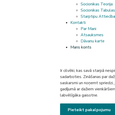
Socionikas Teorija
Socionikas Tabulas
Starptipu Attiecīb
Kontakti
Par Mani
Atsauksmes
Dāvanu karte
Mans konts
Sākums
›
Darbinieku nesas
Ir cilvēki, kas savā starpā nes
sadarboties. Zināšanas par dažā
saskarsmi un noņemt spriedzi, 
gadījumā ar dažiem vienkāršiem 
labvēlīgāka gaisotne.
Pieteikt pakalpojumu