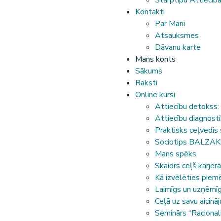
Starptipu Attiecīb
Kontakti
Par Mani
Atsauksmes
Dāvanu karte
Mans konts
Sākums
Raksti
Online kursi
Attiecību detokss:
Attiecību diagnosti
Praktisks ceļvedis 
Sociotips BALZAKS:
Mans spēks
Skaidrs ceļš karjerā
Kā izvēlēties pie
Laimīgs un uzņēmīg
Ceļā uz savu aicinā
Seminārs “Racionali