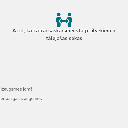
Atzīt, ka katrai saskarsmei starp cilvēkiem ir
tālejošas sekas
ās izaugsmes jomā
n personīgās izaugsmes