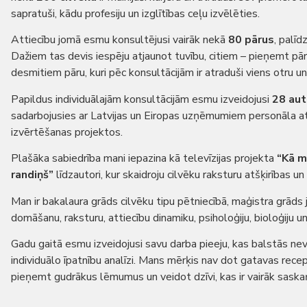
sapratuši, kādu profesiju un izglītības ceļu izvēlēties.
Attiecību jomā esmu konsultējusi vairāk nekā
80 pārus
, palī
Dažiem tas devis iespēju atjaunot tuvību, citiem – pieņemt pār
desmitiem pāru, kuri pēc konsultācijām ir atraduši viens otru un
Papildus individuālajām konsultācijām esmu izveidojusi
28 au
sadarbojusies ar Latvijas un Eiropas uzņēmumiem personāla a
izvērtēšanas projektos.
Plašāka sabiedrība mani iepazina kā televīzijas projekta
“Kā m
randiņš”
līdzautori, kur skaidroju cilvēku raksturu atšķirības u
Man ir bakalaura grāds cilvēku tipu pētniecībā, maģistra grāds 
domāšanu, raksturu, attiecību dinamiku, psiholoģiju, bioloģiju un
Gadu gaitā esmu izveidojusi savu darba pieeju, kas balstās nev
individuālo īpatnību analīzi. Mans mērķis nav dot gatavas recep
pieņemt gudrākus lēmumus un veidot dzīvi, kas ir vairāk saska