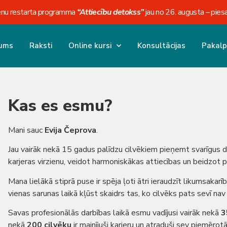
enu restarta programma
“Attiecību detokss”
jau no 26. augusta – piesa
ums
Raksti
Online kursi
Konsultācijas
Pakalp
Kas es esmu?
Mani sauc
Evija Čeprova
.
Jau vairāk nekā 15 gadus palīdzu cilvēkiem pieņemt svarīgus 
karjeras virzienu, veidot harmoniskākas attiecības un beidzot 
Mana lielākā stiprā puse ir spēja ļoti ātri ieraudzīt likumsakar
vienas sarunas laikā kļūst skaidrs tas, ko cilvēks pats sevī nav 
Savas profesionālās darbības laikā esmu vadījusi vairāk nekā
3
nekā
200 cilvēku
ir mainījuši karjeru un atraduši sev piemērot