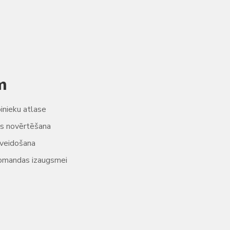
m
inieku atlase
as novērtēšana
 veidošana
 komandas izaugsmei