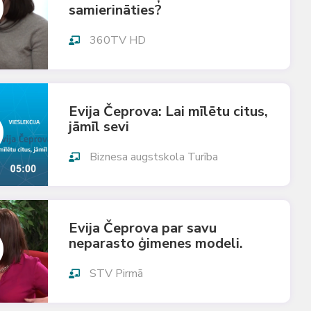
samierināties?
360TV HD
Evija Čeprova: Lai mīlētu citus,
jāmīl sevi
Biznesa augstskola Turība
Evija Čeprova par savu
neparasto ģimenes modeli.
STV Pirmā