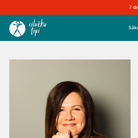
7 di
Sāk