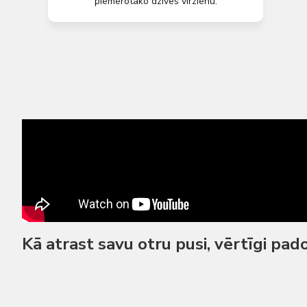
piemērotāko dzīves virzienu.
Kā atrast savu otru pusi, vērtīgi pado