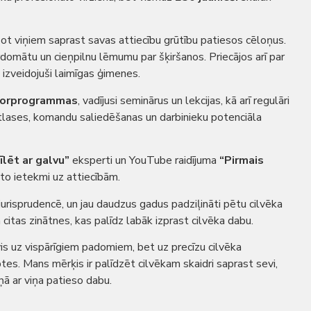
dzot viņiem saprast savas attiecību grūtību patiesos cēloņus.
domātu un cieņpilnu lēmumu par šķiršanos. Priecājos arī par
 izveidojuši laimīgas ģimenes.
torprogrammas
, vadījusi seminārus un lekcijas, kā arī regulāri
tlases, komandu saliedēšanas un darbinieku potenciāla
īlēt ar galvu”
eksperti un YouTube raidījuma
“Pirmais
n to ietekmi uz attiecībām.
jurisprudencē, un jau daudzus gadus padziļināti pētu cilvēka
 citas zinātnes, kas palīdz labāk izprast cilvēka dabu.
is uz vispārīgiem padomiem, bet uz precīzu cilvēka
tes. Mans mērķis ir palīdzēt cilvēkam skaidri saprast sevi,
ņā ar viņa patieso dabu.