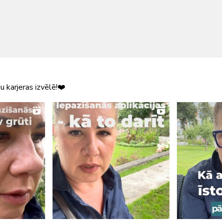
u karjeras izvēlē!❤️