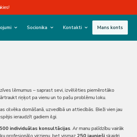
kies!
ojumi
Socionika
Kontakti
Mans konts
dzīves lēmumus – saprast sevi, izvēlēties piemērotāko
pārtraukt riņķot pa vienu un to pašu problēmu loku.
ības cilvēka domāšanā, uzvedībā un attiecībās. Bieži vien jau
spējis ieraudzīt gadiem ilgi.
500 individuālas konsultācijas
. Ar manu palīdzību vairāk
āku profesionālo virzienu, bet vismaz
250 jaunieši
skaidri