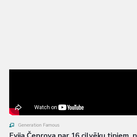
Generation Famous
Evija Čeprova par 16 cilvēku tipiem, p