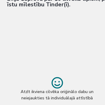
īstu mīlestību Tinder(ī).
Atzīt ikviena cilvēka oriģinālo dabu un
neiejaukties tā individuālajā attīstībā​