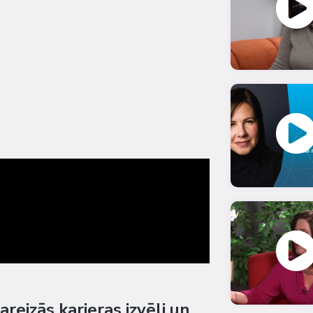
areizās karjeras izvēli un