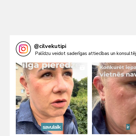
@
cilvekutipi
Palīdzu veidot saderīgas attiecības un konsultēj