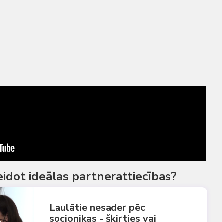
veidot ideālas partnerattiecības?
Laulātie nesader pēc
socionikas - šķirties vai