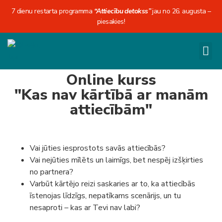
7 dienu restarta programma
“Attiecību detokss”
jau no 26. augusta –
piesakies!
Online kurss
"Kas nav kārtībā ar manām
attiecībām"
Vai jūties iesprostots savās attiecībās?
Vai nejūties mīlēts un laimīgs, bet nespēj izšķirties
no partnera?
Varbūt kārtējo reizi saskaries ar to, ka attiecībās
īstenojas līdzīgs, nepatīkams scenārijs, un tu
nesaproti – kas ar Tevi nav labi?