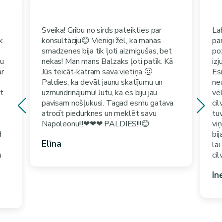
Sveika! Gribu no sirds pateikties par
La
k
konsultāciju😊 Vienīgi žēl, ka manas
pa
smadzenes bija tik ļoti aizmigušas, bet
poz
nu
nekas! Man mans Balzaks ļoti patīk. Kā
izj
ar
Jūs teicāt-katram sava vietiņa 🙂
Es
Paldies, ka devāt jaunu skatījumu un
ne
ēt
uzmundrinājumu! Jutu, ka es biju jau
vēl
u
pavisam nošļukusi. Tagad esmu gatava
ci
atrocīt piedurknes un meklēt savu
tuv
Napoleonu!!!❤❤❤ PALDIES!!!😊
viņ
d
bij
Elīna
la
u
cil
In