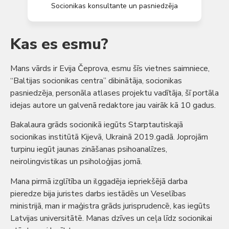
Socionikas konsultante un pasniedzēja
Kas es esmu?
Mans vārds ir Evija Čeprova, esmu šīs vietnes saimniece,
“Baltijas socionikas centra” dibinātāja, socionikas
pasniedzēja, personāla atlases projektu vadītāja, šī portāla
idejas autore un galvenā redaktore jau vairāk kā 10 gadus.
Bakalaura grāds socionikā iegūts Starptautiskajā
socionikas institūtā Kijevā, Ukrainā 2019.gadā. Joprojām
turpinu iegūt jaunas zināšanas psihoanalīzes,
neirolingvistikas un psiholoģijas jomā.
Mana pirmā izglītība un ilggadēja iepriekšējā darba
pieredze bija juristes darbs iestādēs un Veselības
ministrijā, man ir maģistra grāds jurisprudencē, kas iegūts
Latvijas universitātē. Manas dzīves un ceļa līdz socionikai