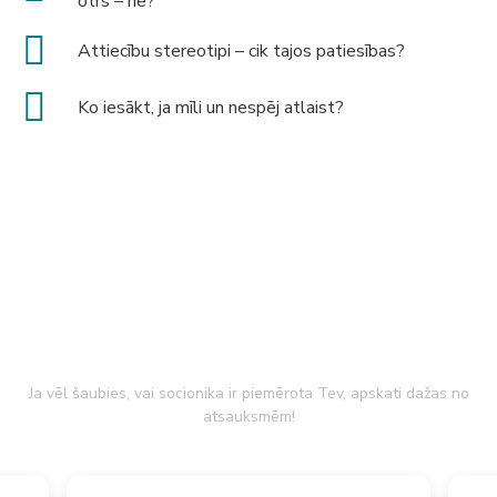
otrs – ne?
Attiecību stereotipi – cik tajos patiesības?
Ko iesākt, ja mīli un nespēj atlaist?
Ko saka citi?
Ja vēl šaubies, vai socionika ir piemērota Tev, apskati dažas no
atsauksmēm!