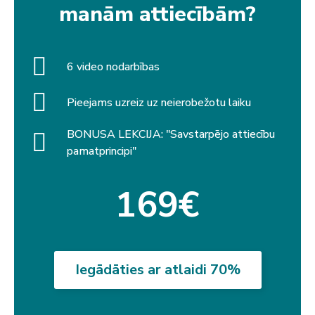
manām attiecībām?
6 video nodarbības
Pieejams uzreiz uz neierobežotu laiku
BONUSA LEKCIJA: "Savstarpējo attiecību
pamatprincipi"
169€
Iegādāties ar atlaidi 70%