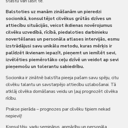
stāstu vari lasīt te.
Balstoties uz manām zināšanām un pieredzi
socionikā, konsultējot cilvēkus grūtās dzīves un
attiecību situācijās, veicot ikdienas novērojumus
cilvēku uzvedībā, rīcībā, piedaloties darbinieku
novertēšanas un personāla atlases intervijās, esmu
izstrādājusi savu unikālu metodu, kuras mērķis ir
palīdzēt ikvienam iepazīt, pieņemt un iemīlēt sevi,
izvēlēties piemērotāko ceļu dzīvē un veidot ap sevi
pieņemošu un tolerantu sabiedrību.
Socionika ir zinātnē balstīta pieeja pašam savu spēju, citu
cilvēku talantu un savstarpējo attiecību uzlabošanai. Tā
atklāj cilvēka domāšanas veidu un ļauj prognozēt cilvēka
rīcību.
Prakse pierāda – prognozes par cilvēku tipiem nekad
nepieviļ!
Konsultēju, vadu seminārus, apmācību un personāla