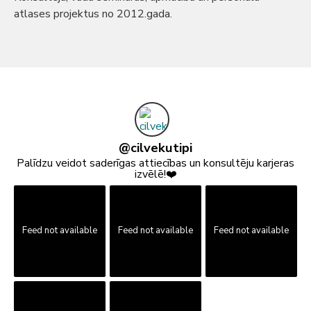
atlases projektus no 2012.gada.
@
cilvekutipi
Palīdzu veidot saderīgas attiecības un konsultēju karjeras
izvēlē!❤️
Feed not available
Feed not available
Feed not available