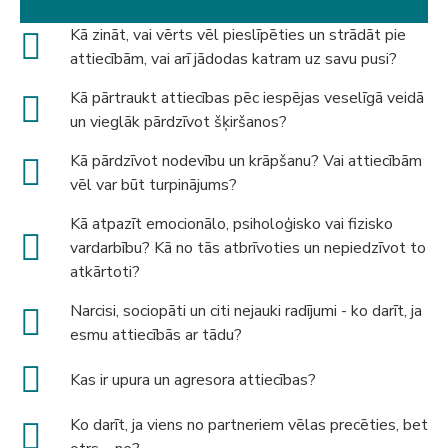
Kā zināt, vai vērts vēl pieslīpēties un strādāt pie
attiecībām, vai arī jādodas katram uz savu pusi?
Kā pārtraukt attiecības pēc iespējas veselīgā veidā
un vieglāk pārdzīvot šķiršanos?
Kā pārdzīvot nodevību un krāpšanu? Vai attiecībām
vēl var būt turpinājums?
Kā atpazīt emocionālo, psiholoģisko vai fizisko
vardarbību? Kā no tās atbrīvoties un nepiedzīvot to
atkārtoti?
Narcisi, sociopāti un citi nejauki radījumi - ko darīt, ja
esmu attiecībās ar tādu?
Kas ir upura un agresora attiecības?
Ko darīt, ja viens no partneriem vēlas precēties, bet