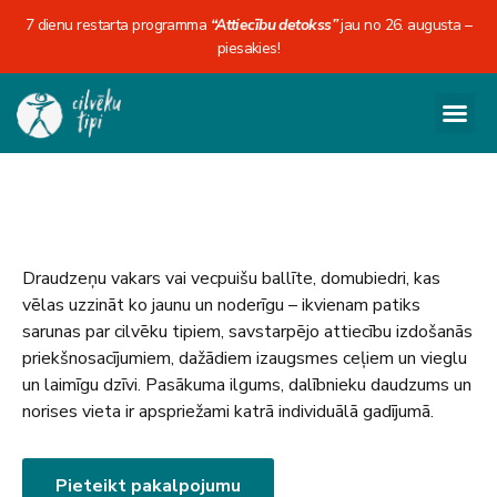
7 dienu restarta programma
“Attiecību detokss”
jau no 26. augusta –
piesakies!
Draudzeņu vakars vai vecpuišu ballīte, domubiedri, kas
vēlas uzzināt ko jaunu un noderīgu – ikvienam patiks
sarunas par cilvēku tipiem, savstarpējo attiecību izdošanās
priekšnosacījumiem, dažādiem izaugsmes ceļiem un vieglu
un laimīgu dzīvi. Pasākuma ilgums, dalībnieku daudzums un
norises vieta ir apspriežami katrā individuālā gadījumā.
Pieteikt pakalpojumu