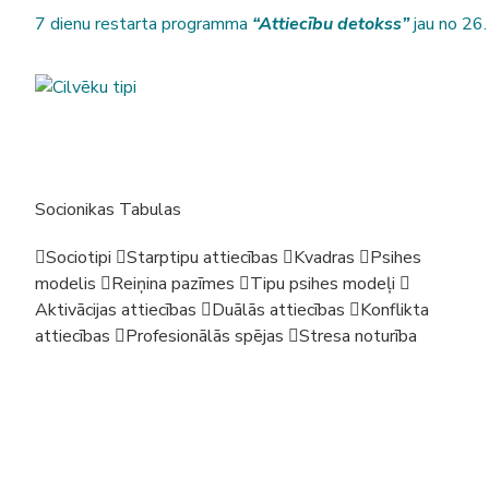
7 dienu restarta programma
“Attiecību detokss”
jau no 26.
Socionikas Tabulas
Sociotipi
Starptipu attiecības
Kvadras
Psihes
modelis
Reiņina pazīmes
Tipu psihes modeļi
Aktivācijas attiecības
Duālās attiecības
Konflikta
attiecības
Profesionālās spējas
Stresa noturība