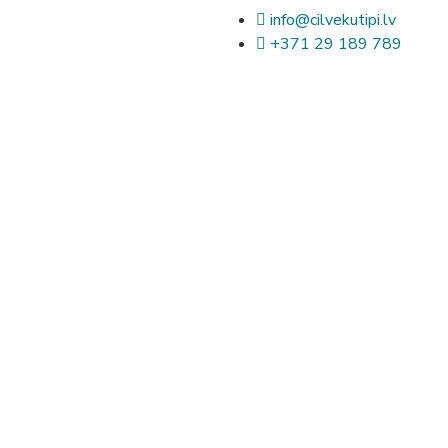
info@cilvekutipi.lv
+371 29 189 789