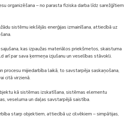
esu organizēšana – no parasta fiziska darba līdz sarežģītiem
žādu sistēmu iekšējās enerģijas izmainīšana, attiecībā uz
ēšana.
s sajušana, kas izpaužas materiālos priekšmetos, skaistuma
ld arī par sava ķermeņa izjušanu un veselības stāvokli.
 un procesu mijiedarbība laikā, to savstarpēja saskaņošana,
i citā virzienā.
objektu kā sistēmas izskatīšana, sistēmas elementu
as, veseluma un daļas savstarpējā saistība.
rbība starp objektiem, attiecībā uz cilvēkiem – simpātijas,