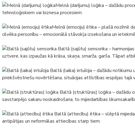
Melnā (darījumu) loģika – dažādu proc
tehnoloģiskiem vai biznesa procesiem.
Melnā (emociju) ētika – plašā nozīmē da
cilvēka personību – emocionālā stāvokļa izsekošana un ietekm
Baltā (sajūtu) sensorika – harmonija
uztvere, kas izpaužas kā krāsa, skaņa, smarža, garša. Tāpat atbi
Baltā (laika) intuīcija – dažādu notikumu
priekšvēstnešu novērtēšana, situācijas attīstības iespējas tajā va
Baltā (struktūras) loģika – dažādu 
savstarpējo sakaru noskaidrošana, to mijiedarbības likumsakarīb
Baltā (attiecību) ētika – slēptā mijieda
antipātijas un neformālas attiecības starp tiem.