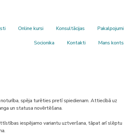
sti
Online kursi
Konsultācijas
Pakalpojumi
Socionika
Kontakti
Mans konts
noturība, spēja turēties pretī spiedienam. Attiecībā uz
ranga un statusa novērtēšana.
 attīstības iespējamo variantu uztveršana, tāpat arī slēptu
na.