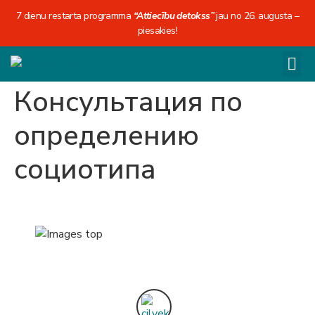
7 dienu restarta programma
“Attiecību detokss”
jau no 26. augusta –
piesakies!
Консультация по
определению
социотипа