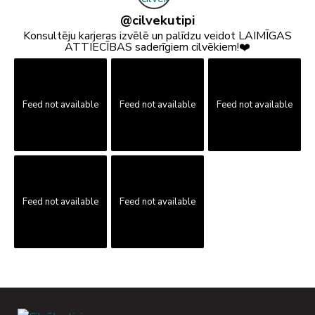
@
cilvekutipi
Konsultēju karjeras izvēlē un palīdzu veidot LAIMĪGAS
ATTIECĪBAS saderīgiem cilvēkiem!❤️
Feed not available
Feed not available
Feed not available
Feed not available
Feed not available