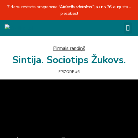
7 dienu restarta programma
“Attiecību detokss”
jau no 26. augusta –
piesakies!
Pirmais randiņš
Sintija. Sociotips Žukovs.
EPIZODE #6