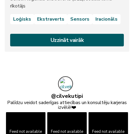
rīkotājs
Loģisks
Ekstraverts
Sensors
Iracionāls
Uzzināt vairāk
@
cilvekutipi
Palīdzu veidot saderīgas attiecības un konsultēju karjeras
izvēlē!❤️
Feed not available
Feed not available
Feed not available