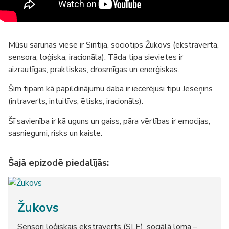
Mūsu sarunas viese ir Sintija, sociotips Žukovs (ekstraverta,
sensora, loģiska, iracionāla). Tāda tipa sievietes ir
aizrautīgas, praktiskas, drosmīgas un enerģiskas.
Šim tipam kā papildinājumu daba ir iecerējusi tipu Jeseņins
(intraverts, intuitīvs, ētisks, iracionāls).
Šī savienība ir kā uguns un gaiss, pāra vērtības ir emocijas,
sasniegumi, risks un kaisle.
Šajā epizodē piedalījās:
Žukovs
Sensori loģiskais ekstraverts (SLE), sociālā loma –