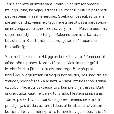
Ja ir aizņemts ar interesantu darbu, var būt fenomenāli
izturīgs. Zina, kā vajag strādāt, lai izdarītu visu un patērētu
pēc iespējas mazāk enerģijas. Spēka un veselības viņam
pietiek gandrīz vienmēr, taču nereti pieviļ paša pārgalvīgā
un nevērīgā attieksme pret savu ķermeni. Parasti būdams
stiprs, norūdījies un izturīgs, Maksims aizmirst, kā tas ir –
būt slimam. Kad tomēr saslimst, jūtas nožēlojams un
bezpalīdzīgs.
Sabiedrībā izturas pieklājīgi un korekti. Necieš familiaritāti,
arī no bērnu puses. Kontaktējoties Maksimam ir grūti
ietekmēt citu jūtas, taču distanci regulēt viņš prot
brīnišķīgi. Viegli uzsāk īslaicīgus kontaktus, bet, kad tie sāk
traucēt, nogriež tos kā ar nazi. Ar savu izturēšanos izraisa
uzticību. Pacietīgi uzklausa tos, kuri pie viņa vēršas. Dziļi
sirdī jūt līdzi, kaut ne pārāk to izrāda. Neslēpj simpātijas,
tomēr pārāk tuvu un pārāk dziļi sevī nevienu neielaiž. Ir
priecīgs, ja izdodas uzturēt labas attiecības ar cilvēkiem,
ko ciena. Ne vienmēr izprot citu cilvēku vajadzības, it īpaši,