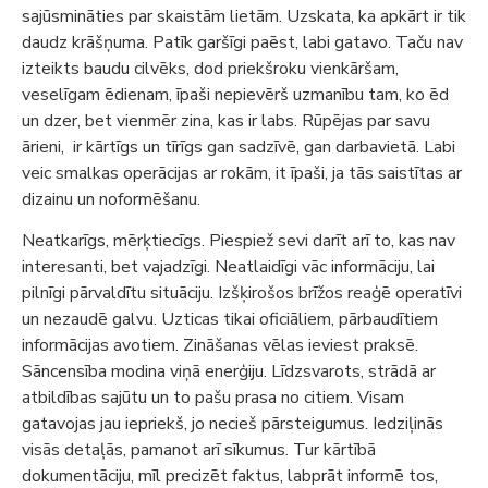
sajūsmināties par skaistām lietām. Uzskata, ka apkārt ir tik
daudz krāšņuma. Patīk garšīgi paēst, labi gatavo. Taču nav
izteikts baudu cilvēks, dod priekšroku vienkāršam,
veselīgam ēdienam, īpaši nepievērš uzmanību tam, ko ēd
un dzer, bet vienmēr zina, kas ir labs. Rūpējas par savu
ārieni, ir kārtīgs un tīrīgs gan sadzīvē, gan darbavietā. Labi
veic smalkas operācijas ar rokām, it īpaši, ja tās saistītas ar
dizainu un noformēšanu.
Neatkarīgs, mērķtiecīgs. Piespiež sevi darīt arī to, kas nav
interesanti, bet vajadzīgi. Neatlaidīgi vāc informāciju, lai
pilnīgi pārvaldītu situāciju. Izšķirošos brīžos reaģē operatīvi
un nezaudē galvu. Uzticas tikai oficiāliem, pārbaudītiem
informācijas avotiem. Zināšanas vēlas ieviest praksē.
Sāncensība modina viņā enerģiju. Līdzsvarots, strādā ar
atbildības sajūtu un to pašu prasa no citiem. Visam
gatavojas jau iepriekš, jo necieš pārsteigumus. Iedziļinās
visās detaļās, pamanot arī sīkumus. Tur kārtībā
dokumentāciju, mīl precizēt faktus, labprāt informē tos,