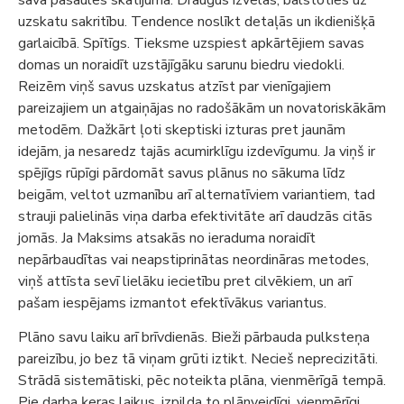
sava pasaules skatījuma. Draugus izvēlas, balstoties uz
uzskatu sakritību. Tendence noslīkt detaļās un ikdienišķā
garlaicībā. Spītīgs. Tieksme uzspiest apkārtējiem savas
domas un noraidīt uzstājīgāku sarunu biedru viedokli.
Reizēm viņš savus uzskatus atzīst par vienīgajiem
pareizajiem un atgaiņājas no radošākām un novatoriskākām
metodēm. Dažkārt ļoti skeptiski izturas pret jaunām
idejām, ja nesaredz tajās acumirklīgu izdevīgumu. Ja viņš ir
spējīgs rūpīgi pārdomāt savus plānus no sākuma līdz
beigām, veltot uzmanību arī alternatīviem variantiem, tad
strauji palielinās viņa darba efektivitāte arī daudzās citās
jomās. Ja Maksims atsakās no ieraduma noraidīt
nepārbaudītas vai neapstiprinātas neordināras metodes,
viņš attīsta sevī lielāku iecietību pret cilvēkiem, un arī
pašam iespējams izmantot efektīvākus variantus.
Plāno savu laiku arī brīvdienās. Bieži pārbauda pulksteņa
pareizību, jo bez tā viņam grūti iztikt. Necieš neprecizitāti.
Strādā sistemātiski, pēc noteikta plāna, vienmērīgā tempā.
Pie darba ķeras laikus, izpilda to plānveidīgi, vienmērīgi