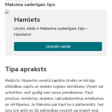
Maksima saderīgais tips:
Hamlets
Uzzini, kāds ir Maksima saderīgais tips -
Hamlets!
Uzzināt vairāk
Tipa apraksts
Reālists. Nopietns veselā saprāta cilvēks ar milzīgu
atbildības sajūtu un skaidru loģisko domāšanu. Viņam var
uzticēties, viņš godīgi veic savus pienākumus. Pauž
precīzus, noteiktus, skaidrus, labi pārdomātus ieteikumus
un vērtējumus. Ja Maksims par kaut ko ir pārliecināts, tad
viņu ļoti grūti no šīs pārliecības novirzīt vai izraisīt viņā