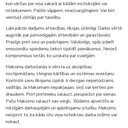
kuri vēršas pie viņa sakarā ar kādām instrukcijām vai
noteikumiem. Palīdz vājajiem, neaizsargātajiem. Var būt
vientuļš cīnītājs par taisnību.
Labi pārzin darījumu attiecības, rīkojas izlēmīgi. Darbu vērtē
augstāk par personīgajām attiecībām un garastāvokli.
Prasīgs pret sevi un padotajiem. Valdonīgs, spēj izdarīt
emocionālu spiedienu, liekot izpildīt pienākumus. Necieš
kompromisus lietās, ko uzskata par svarīgām.
Maksima darbošanās ir vērsta uz disciplīnas
nostiprināšanu, stingras kārtības un sistēmas ieviešanu.
Kontrolē savu rīkojumu izpildi. Ir diezgan nepielūdzams
vadītājs. Ja Maksimam nepakļaujas, viņš var ķerties pie
draudiem. Prot pretinieku salauzt, piespiežot pie sienas.
Pašu Maksimu salauzt nav viegli. Būdams apveltīts ar
milzīgām darbaspējām un apbrīnojamu izturību, Maksims
neizprot to, ka kādu citu viņa noteiktais darba režīms var
nokaut.