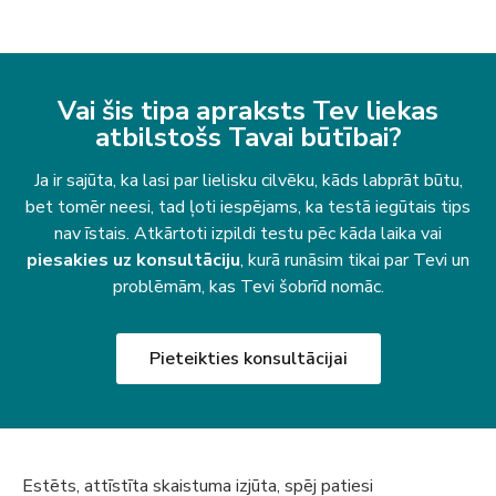
Vai šis tipa apraksts Tev liekas
atbilstošs Tavai būtībai?
Ja ir sajūta, ka lasi par lielisku cilvēku, kāds labprāt būtu,
bet tomēr neesi, tad ļoti iespējams, ka testā iegūtais tips
nav īstais. Atkārtoti izpildi testu pēc kāda laika vai
piesakies uz konsultāciju
, kurā runāsim tikai par Tevi un
problēmām, kas Tevi šobrīd nomāc.
Pieteikties konsultācijai
Estēts, attīstīta skaistuma izjūta, spēj patiesi