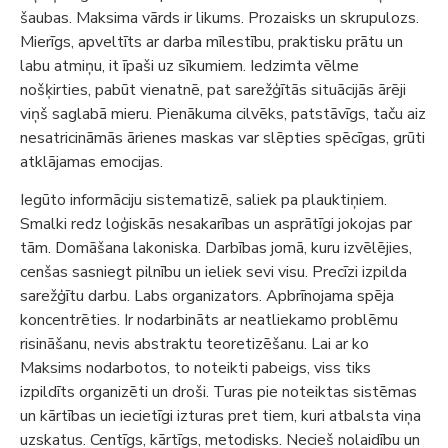
šaubas. Maksima vārds ir likums. Prozaisks un skrupulozs.
Mierīgs, apveltīts ar darba mīlestību, praktisku prātu un
labu atmiņu, it īpaši uz sīkumiem. Iedzimta vēlme
nošķirties, pabūt vienatnē, pat sarežģītās situācijās ārēji
viņš saglabā mieru. Pienākuma cilvēks, patstāvīgs, taču aiz
nesatricināmās ārienes maskas var slēpties spēcīgas, grūti
atklājamas emocijas.
Iegūto informāciju sistematizē, saliek pa plauktiņiem.
Smalki redz loģiskās nesakarības un asprātīgi jokojas par
tām. Domāšana lakoniska. Darbības jomā, kuru izvēlējies,
cenšas sasniegt pilnību un ieliek sevi visu. Precīzi izpilda
sarežģītu darbu. Labs organizators. Apbrīnojama spēja
koncentrēties. Ir nodarbināts ar neatliekamo problēmu
risināšanu, nevis abstraktu teoretizēšanu. Lai ar ko
Maksims nodarbotos, to noteikti pabeigs, viss tiks
izpildīts organizēti un droši. Turas pie noteiktas sistēmas
un kārtības un iecietīgi izturas pret tiem, kuri atbalsta viņa
uzskatus. Centīgs, kārtīgs, metodisks. Necieš nolaidību un