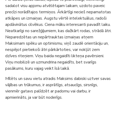
sadalot visu apjomu atvēlētajam laikam, uzdoto paveic
precīzi norādītajos termiņos. Ārkārtīgi necieš nepamatotas
atkāpes un izmaiņas. Augstu vērtē intelektuālus, radoši
apdāvinātus cilvēkus. Ciena māku interesanti pavadīt laiku.
Neatkarīgi no sarežģījumiem, kas dažkārt rodas, strādā ātri.
Neparedzētas un nepārtrauktas izmaiņas atņem
Maksimam spēku un optimismu, viņš zaudē orientāciju un,
nespējot pietiekoši ātri pārkārtoties, var nokļūt zem
dzīves riteņiem. Viņu baida negaidīti likteņa pavērsieni.
Viņu mobilizē un uzmundrina negaidīts, bet svarīgs
pasākums, kuru vajag veikt īsā laikā.
Mīlēts un savu vietu atradis Maksims dabiski uztver savas
vājības un trūkumus, ir asprātīgs, atsaucīgs, sirsnīgs,
vienmēr gatavs palīdzēt ar padomu vai darbu, ir
apmierināts, ja var būt noderīgs.