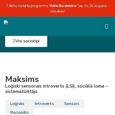
7 dienu restarta programma
“Attiecību detokss”
jau no 26. augusta –
piesakies!
Visi sociotipi
Maksims
Loģiski sensorais introverts (LSI), sociālā loma –
sistematizētājs
Loģisks
Introverts
Sensors
Racionāls