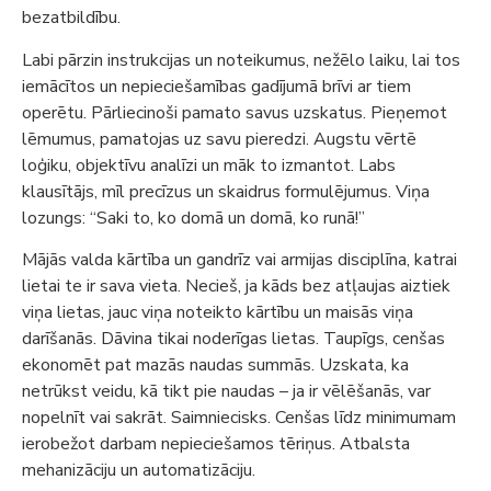
bezatbildību.
Labi pārzin instrukcijas un noteikumus, nežēlo laiku, lai tos
iemācītos un nepieciešamības gadījumā brīvi ar tiem
operētu. Pārliecinoši pamato savus uzskatus. Pieņemot
lēmumus, pamatojas uz savu pieredzi. Augstu vērtē
loģiku, objektīvu analīzi un māk to izmantot. Labs
klausītājs, mīl precīzus un skaidrus formulējumus. Viņa
lozungs: “Saki to, ko domā un domā, ko runā!”
Mājās valda kārtība un gandrīz vai armijas disciplīna, katrai
lietai te ir sava vieta. Necieš, ja kāds bez atļaujas aiztiek
viņa lietas, jauc viņa noteikto kārtību un maisās viņa
darīšanās. Dāvina tikai noderīgas lietas. Taupīgs, cenšas
ekonomēt pat mazās naudas summās. Uzskata, ka
netrūkst veidu, kā tikt pie naudas – ja ir vēlēšanās, var
nopelnīt vai sakrāt. Saimniecisks. Cenšas līdz minimumam
ierobežot darbam nepieciešamos tēriņus. Atbalsta
mehanizāciju un automatizāciju.