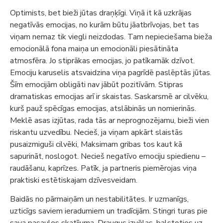
Optimists, bet bieži jūtas draņķīgi. Viņā it kā uzkrājas
negatīvās emocijas, no kurām būtu jāatbrīvojas, bet tas
viņam nemaz tik viegli neizdodas. Tam nepieciešama bieža
emocionālā fona maiņa un emocionāli piesātināta
atmosfēra. Jo stiprākas emocijas, jo patīkamāk dzīvot.
Emociju karuselis atsvaidzina viņa pagrīdē paslēptās jūtas.
Šīm emocijām obligāti nav jābūt pozitīvām. Stipras
dramatiskas emocijas arī ir skaistas. Saskarsmē ar cilvēku,
kurš pauž spēcīgas emocijas, atslābinās un nomierinās.
Meklē asas izjūtas, rada tās ar neprognozējamu, bieži vien
riskantu uzvedību. Necieš, ja viņam apkārt slaistās
pusaizmiguši cilvēki, Maksimam gribas tos kaut kā
sapurināt, noslogot. Necieš negatīvo emociju spiedienu –
raudāšanu, kaprīzes. Patīk, ja partneris piemērojas viņa
praktiski estētiskajam dzīvesveidam.
Baidās no pārmaiņām un nestabilitātes. Ir uzmanīgs,
uzticīgs saviem ieradumiem un tradīcijām. Stingri turas pie