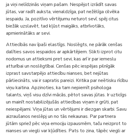
ja viņi nelīdzinās viņam pašam. Nespējot izrādīt savas
jūtas, var radīt auksta, vienaldzīga, pat nežēlīga cilvēka
iespaidu. Ja, pozitīvo vērtējumu neturot sevī, spēj citus
biežāk uzslavēt, tad kļūst maigāks, atbrīvotāks,
apmierinātāks ar sevi.
Attiecībās nav īpaši elastīgs. Noslēgts, ne pārāk cenšas
dalīties savos iespaidos ar apkārtējiem. Slikti izprot citu
nodomus un attieksmi pret sevi, kas arī ir par iemeslu
atturībai un noslēgtībai. Cenšas pēc iespējas pilnīgāk
izprast savstarpējo attiecību nianses, bet nejūtas
pārliecināts, vai ir sapratis pareizi. Kritika par neētisku rīcību
viņu kaitina. Apzinoties, ka tam nepiemīt psihologa
talants, viņš visu dzīvi mācās, pētot savas jūtas. Ir uzticīgs
un mainīt nostabilizējušās attiecības viņam ir grūti, pat
neiespējami. Viņa jūtas un vērtējumi ir diezgan skarbi. Savu
aizraušanos neslēpj un no tās nekaunas. Par partnera
jūtām spriež pēc viņa emociju izpausmēm, taču neizprot to
nianses un viegli var kļūdīties. Pats to zina, tāpēc viegli ar