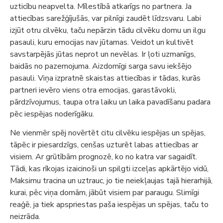
uzticību neapvelta. Mīlestībā atkarīgs no partnera. Ja
attiecības sarežģījušās, var pilnīgi zaudēt līdzsvaru. Labi
izjūt otru cilvēku, taču nepārzin tādu cilvēku domu un ilgu
pasauli, kuru emocijas nav jūtamas. Veidot un kultivēt
savstarpējās jūtas neprot un nevēlas. Ir ļoti uzmanīgs,
baidās no pazemojuma. Aizdomīgi sarga savu iekšējo
pasauli. Viņa izpratnē skaistas attiecības ir tādas, kurās
partneri ievēro viens otra emocijas, garastāvokli,
pārdzīvojumus, taupa otra laiku un laika pavadīšanu padara
pēc iespējas noderīgāku.
Ne vienmēr spēj novērtēt citu cilvēku iespējas un spējas,
tāpēc ir piesardzīgs, cenšas uzturēt labas attiecības ar
visiem. Ar grūtībām prognozē, ko no katra var sagaidīt.
Tādi, kas rīkojas izaicinoši un spilgti izceļas apkārtējo vidū,
Maksimu tracina un uztrauc, jo tie neiekļaujas tajā hierarhijā,
kurai, pēc viņa domām, jābūt visiem par paraugu. Slimīgi
reaģē, ja tiek apspriestas paša iespējas un spējas, taču to
neizrāda.